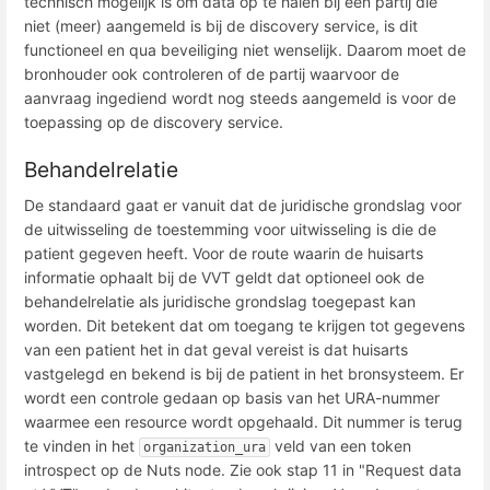
technisch mogelijk is om data op te halen bij een partij die
niet (meer) aangemeld is bij de discovery service, is dit
functioneel en qua beveiliging niet wenselijk. Daarom moet de
bronhouder ook controleren of de partij waarvoor de
aanvraag ingediend wordt nog steeds aangemeld is voor de
toepassing op de discovery service.
Behandelrelatie
De standaard gaat er vanuit dat de juridische grondslag voor
de uitwisseling de toestemming voor uitwisseling is die de
patient gegeven heeft. Voor de route waarin de huisarts
informatie ophaalt bij de VVT geldt dat optioneel ook de
behandelrelatie als juridische grondslag toegepast kan
worden. Dit betekent dat om toegang te krijgen tot gegevens
van een patient het in dat geval vereist is dat huisarts
vastgelegd en bekend is bij de patient in het bronsysteem. Er
wordt een controle gedaan op basis van het URA-nummer
waarmee een resource wordt opgehaald. Dit nummer is terug
te vinden in het
veld van een token
organization_ura
introspect op de Nuts node. Zie ook stap 11 in "Request data