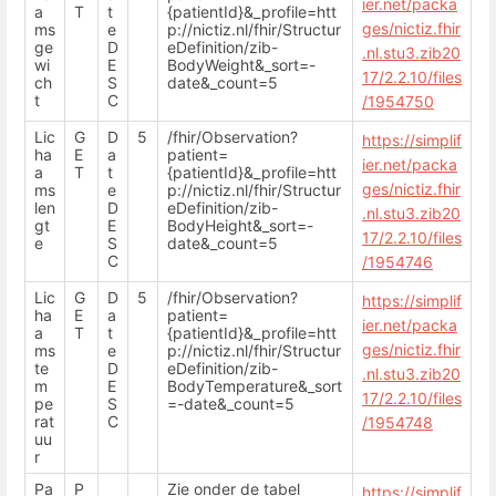
ier.net/packa
a
T
t
{patientId}&_profile=htt
ges/nictiz.fhir
ms
e
p://nictiz.nl/fhir/Structur
ge
D
eDefinition/zib-
.nl.stu3.zib20
wi
E
BodyWeight&_sort=-
17/2.2.10/files
ch
S
date&_count=5
t
C
/1954750
Lic
G
D
5
/fhir/Observation?
https://simplif
ha
E
a
patient=
ier.net/packa
a
T
t
{patientId}&_profile=htt
ges/nictiz.fhir
ms
e
p://nictiz.nl/fhir/Structur
len
D
eDefinition/zib-
.nl.stu3.zib20
gt
E
BodyHeight&_sort=-
17/2.2.10/files
e
S
date&_count=5
C
/1954746
Lic
G
D
5
/fhir/Observation?
https://simplif
ha
E
a
patient=
ier.net/packa
a
T
t
{patientId}&_profile=htt
ges/nictiz.fhir
ms
e
p://nictiz.nl/fhir/Structur
te
D
eDefinition/zib-
.nl.stu3.zib20
m
E
BodyTemperature&_sort
17/2.2.10/files
pe
S
=-date&_count=5
rat
C
/1954748
uu
r
Pa
P
Zie onder de tabel
https://simplif