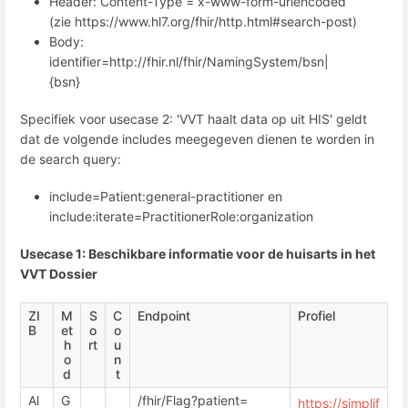
Header: Content-Type = x-www-form-urlencoded
(zie https://www.hl7.org/fhir/http.html#search-post)
Body:
identifier=http://fhir.nl/fhir/NamingSystem/bsn|
{bsn}
Specifiek voor usecase 2: 'VVT haalt data op uit HIS' geldt
dat de volgende includes meegegeven dienen te worden in
de search query:
include=Patient:general-practitioner en
include:iterate=PractitionerRole:organization
Usecase 1: Beschikbare informatie voor de huisarts in het
VVT Dossier
ZI
M
S
C
Endpoint
Profiel
B
et
o
o
h
rt
u
o
n
d
t
Al
G
/fhir/Flag?patient=
https://simplif