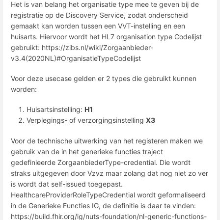
Het is van belang het organisatie type mee te geven bij de
registratie op de Discovery Service, zodat onderscheid
gemaakt kan worden tussen een VVT-instelling en een
huisarts. Hiervoor wordt het HL7 organisation type Codelijst
gebruikt: https://zibs.nl/wiki/Zorgaanbieder-
v3.4(2020NL)#OrganisatieTypeCodelijst
Voor deze usecase gelden er 2 types die gebruikt kunnen
worden:
Huisartsinstelling:
H1
Verplegings- of verzorgingsinstelling
X3
Voor de technische uitwerking van het registeren maken we
gebruik van de in het generieke functies traject
gedefinieerde ZorgaanbiederType-credential. Die wordt
straks uitgegeven door Vzvz maar zolang dat nog niet zo ver
is wordt dat self-issued toegepast.
HealthcareProviderRoleTypeCredential wordt geformaliseerd
in de Generieke Functies IG, de definitie is daar te vinden:
https://build.fhir.org/ig/nuts-foundation/nl-generic-functions-