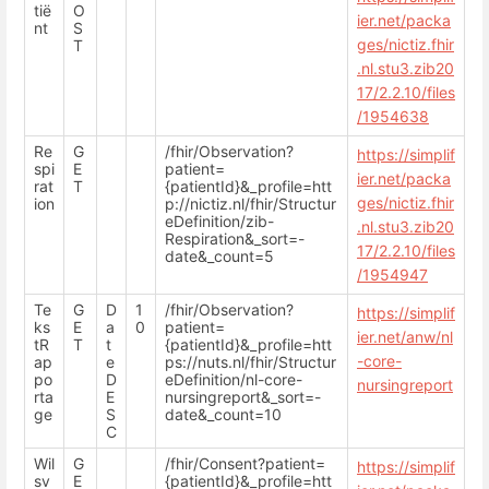
tië
O
ier.net/packa
nt
S
ges/nictiz.fhir
T
.nl.stu3.zib20
17/2.2.10/files
/1954638
Re
G
/fhir/Observation?
https://simplif
spi
E
patient=
ier.net/packa
rat
T
{patientId}&_profile=htt
ges/nictiz.fhir
ion
p://nictiz.nl/fhir/Structur
eDefinition/zib-
.nl.stu3.zib20
Respiration&_sort=-
17/2.2.10/files
date&_count=5
/1954947
Te
G
D
1
/fhir/Observation?
https://simplif
ks
E
a
0
patient=
ier.net/anw/nl
tR
T
t
{patientId}&_profile=htt
-core-
ap
e
ps://nuts.nl/fhir/Structur
po
D
eDefinition/nl-core-
nursingreport
rta
E
nursingreport&_sort=-
ge
S
date&_count=10
C
Wil
G
/fhir/Consent?patient=
https://simplif
sv
E
{patientId}&_profile=htt