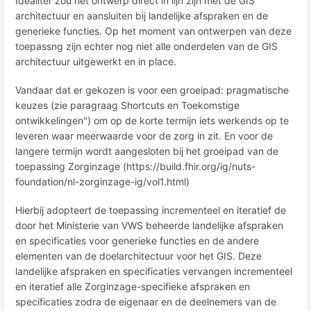
Idealiter zou het ontwerp direct in lijn zijn met de GIS
architectuur en aansluiten bij landelijke afspraken en de
generieke functies. Op het moment van ontwerpen van deze
toepassng zijn echter nog niet alle onderdelen van de GIS
architectuur uitgewerkt en in place.
Vandaar dat er gekozen is voor een groeipad: pragmatische
keuzes (zie paragraag Shortcuts en Toekomstige
ontwikkelingen") om op de korte termijn iets werkends op te
leveren waar meerwaarde voor de zorg in zit. En voor de
langere termijn wordt aangesloten bij het groeipad van de
toepassing Zorginzage (https://build.fhir.org/ig/nuts-
foundation/nl-zorginzage-ig/vol1.html)
Hierbij adopteert de toepassing incrementeel en iteratief de
door het Ministerie van VWS beheerde landelijke afspraken
en specificaties voor generieke functies en de andere
elementen van de doelarchitectuur voor het GIS. Deze
landelijke afspraken en specificaties vervangen incrementeel
en iteratief alle Zorginzage-specifieke afspraken en
specificaties zodra de eigenaar en de deelnemers van de