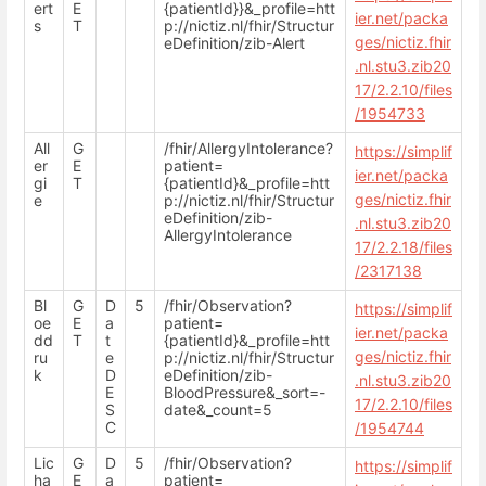
ert
E
{patientId}}&_profile=htt
ier.net/packa
s
T
p://nictiz.nl/fhir/Structur
ges/nictiz.fhir
eDefinition/zib-Alert
.nl.stu3.zib20
17/2.2.10/files
/1954733
All
G
/fhir/AllergyIntolerance?
https://simplif
er
E
patient=
ier.net/packa
gi
T
{patientId}&_profile=htt
ges/nictiz.fhir
e
p://nictiz.nl/fhir/Structur
eDefinition/zib-
.nl.stu3.zib20
AllergyIntolerance
17/2.2.18/files
/2317138
Bl
G
D
5
/fhir/Observation?
https://simplif
oe
E
a
patient=
ier.net/packa
dd
T
t
{patientId}&_profile=htt
ges/nictiz.fhir
ru
e
p://nictiz.nl/fhir/Structur
k
D
eDefinition/zib-
.nl.stu3.zib20
E
BloodPressure&_sort=-
17/2.2.10/files
S
date&_count=5
C
/1954744
Lic
G
D
5
/fhir/Observation?
https://simplif
ha
E
a
patient=